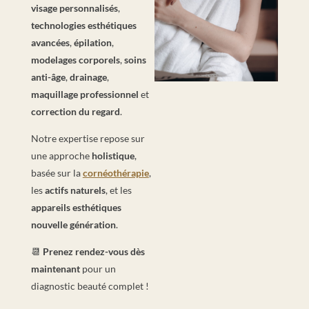
visage personnalisés
,
technologies esthétiques
avancées
,
épilation
,
modelages corporels
,
soins
anti-âge
,
drainage
,
maquillage professionnel
et
correction du regard
.
Notre expertise repose sur
une approche
holistique
,
basée sur la
cornéothérapie
,
les
actifs naturels
, et les
appareils esthétiques
nouvelle génération
.
📆
Prenez rendez-vous dès
maintenant
pour un
diagnostic beauté complet !