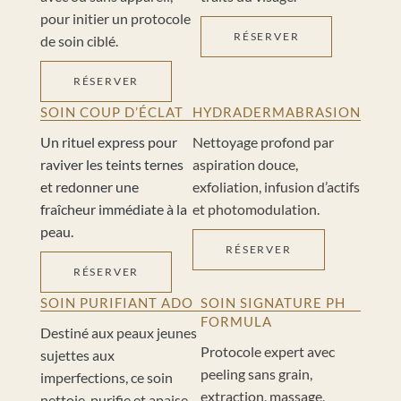
pour initier un protocole
RÉSERVER
de soin ciblé.
RÉSERVER
SOIN COUP D’ÉCLAT
HYDRADERMABRASION
Un rituel express pour
Nettoyage profond par
raviver les teints ternes
aspiration douce,
et redonner une
exfoliation, infusion d’actifs
fraîcheur immédiate à la
et photomodulation.
peau.
RÉSERVER
RÉSERVER
SOIN PURIFIANT ADO
SOIN SIGNATURE PH
FORMULA
Destiné aux peaux jeunes
Protocole expert avec
sujettes aux
peeling sans grain,
imperfections, ce soin
extraction, massage,
nettoie, purifie et apaise.