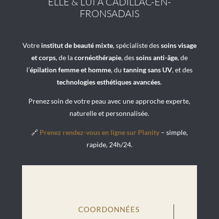
ELLE & LUI À CADILLAC-EN-
FRONSADAIS
Votre
institut de beauté mixte
, spécialiste des
soins visage
et corps
, de la
cornéothérapie
, des
soins anti-âge
, de
l’
épilation femme et homme
, du
tanning sans UV
, et des
technologies esthétiques avancées
.
Prenez soin de votre peau avec une approche experte,
naturelle et personnalisée.
🔗
Prenez rendez-vous en ligne sur Planity
– simple,
rapide, 24h/24.
COORDONNÉES