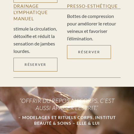
DRAINAGE
PRESSO-ESTHÉTIQUE
LYMPHATIQUE
Bottes de compression
MANUEL
pour améliorer le retour
stimule la circulation,
veineux et favoriser
détoxifie et réduit la
l’élimination.
sensation de jambes
lourdes.
RÉSERVER
RÉSERVER
Lecteur
vidéo
“OFFRIR DU REPOS AU CORPS, C’EST
AUSSI APAISER L’ESPRIT.”
– MODELAGES ET RITUELS CORPS, INSTITUT
BEAUTÉ & SOINS – ELLE & LUI