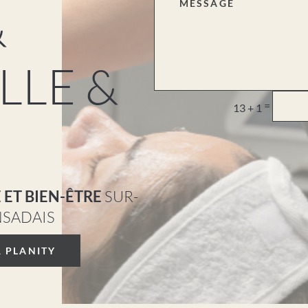
&
LLE &
=
13 + 1
 ET BIEN-ÊTRE
SUR-
NSADAIS
 PLANITY