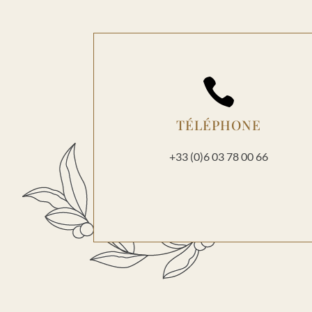

TÉLÉPHONE
+33 (0)6 03 78 00 66